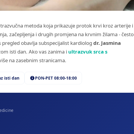
trazvučna metoda koja prikazuje protok krvi kroz arterije i
, začepljenja i drugih promjena na krvnim žilama - često 
s pregled obavlja subspecijalist kardiolog
dr. Jasmina
azom isti dan. Ako vas zanima i
ultrazvuk srca s
 više na zasebnim stranicama.
z isti dan
PON-PET 08:00-18:00
medicine