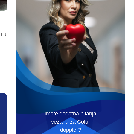
i u
Imate dodatna pitanja
vezana za Color
doppler?