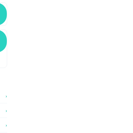
›
›
›