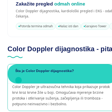
Zakažite pregled
odmah online
Color Doppler dijagnostika, kardiološki pregled i EKG - od
čekanja.
Potvrda termina odmah
Nalaz isti dan
Sarajevo Tower
Color Doppler dijagnostika - pit
Šta je Color Doppler dijagnostika?
Color Doppler je ultrazvučna tehnika koja prikazuje protok
krvi kroz krvne žile u boji. Omogućava mjerenje brzine
protoka i otkrivanje suženja, začepljenja ili tromboza -
potpuno neinvazivno i bezbolno.