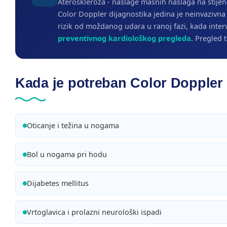
Ateroskleroza - naslage masnih naslaga na stijen
Color Doppler dijagnostika jedina je neinvazivna 
rizik od moždanog udara u ranoj fazi, kada inter
preventivnog kardiološkog pregleda
. Pregled 
Kada je potreban Color Doppler
Oticanje i težina u nogama
Bol u nogama pri hodu
Dijabetes mellitus
Vrtoglavica i prolazni neurološki ispadi