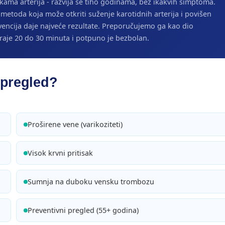
kama arterija - razvija se tiho godinama, bez ikakvih simptoma.
metoda koja može otkriti suženje karotidnih arterija i povišen
vencija daje najveće rezultate. Preporučujemo ga kao dio
traje 20 do 30 minuta i potpuno je bezbolan.
 pregled?
Proširene vene (varikoziteti)
Visok krvni pritisak
Sumnja na duboku vensku trombozu
Preventivni pregled (55+ godina)