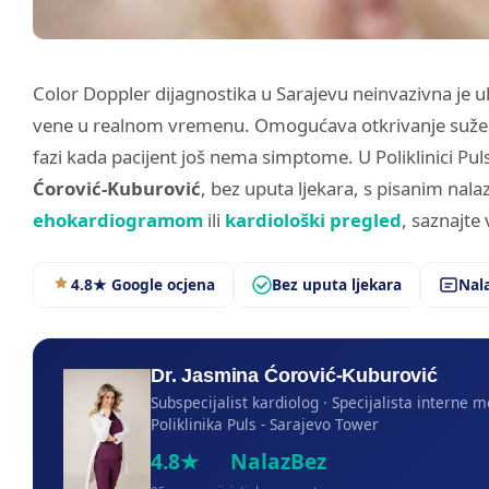
Color Doppler dijagnostika u Sarajevu neinvazivna je ul
vene u realnom vremenu. Omogućava otkrivanje suženja
fazi kada pacijent još nema simptome. U Poliklinici Pul
Ćorović-Kuburović
, bez uputa ljekara, s pisanim nal
ehokardiogramom
ili
kardiološki pregled
, saznajte
4.8★ Google ocjena
Bez uputa ljekara
Nala
Dr. Jasmina Ćorović-Kuburović
Subspecijalist kardiolog · Specijalista interne 
Poliklinika Puls - Sarajevo Tower
4.8★
Nalaz
Bez