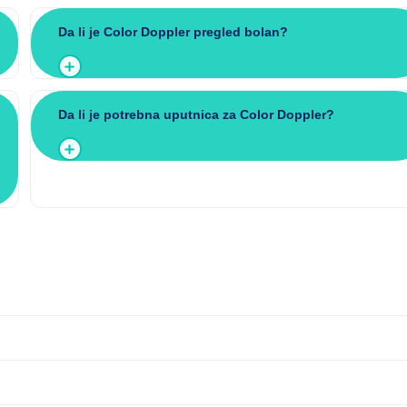
Da li je Color Doppler pregled bolan?
Da li je potrebna uputnica za Color Doppler?