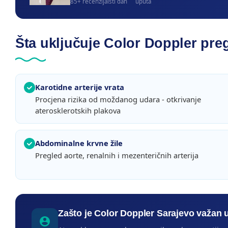
85+ recenzija
isti dan
uputa
Šta uključuje Color Doppler pre
Karotidne arterije vrata
Procjena rizika od moždanog udara - otkrivanje
aterosklerotskih plakova
Abdominalne krvne žile
Pregled aorte, renalnih i mezenteričnih arterija
Zašto je Color Doppler Sarajevo važan u