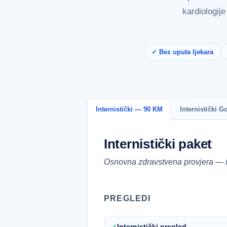
kardiologij
✓ Bez uputa ljekara
Internistički — 90 KM
Internistički 
Internistički paket
Osnovna zdravstvena provjera — int
PREGLEDI
Internistički pregled
✓