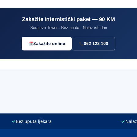
Zakažite Internistički paket — 90 KM
Sarajevo Tower · Bez uputa · Nalaz isti dan
Zakažite online
062 122 100
✓
Bez uputa ljekara
✓
Nalaz