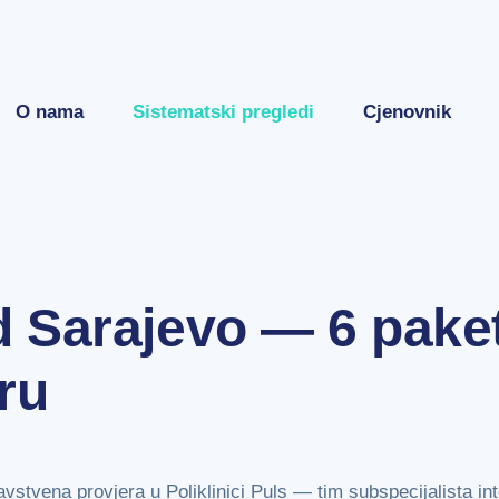
O nama
Sistematski pregledi
Cjenovnik
d Sarajevo — 6 pake
ru
stvena provjera u Poliklinici Puls — tim subspecijalista in