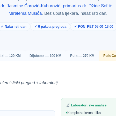
e
dr. Jasmine Ćorović-Kuburović
,
primarius dr. Džide Softić i p
Miralema Musića
. Bez uputa ljekara, nalaz isti dan.
✓ Nalaz isti dan
✓ 6 paketa pregleda
✓ PON–PET 08:00–18:00
Gold — 120 KM
Dijabetes — 100 KM
Puls — 270 KM
Puls G
ernistički pregled + laboratorij
Laboratorijske analize
Kompletna krvna slika