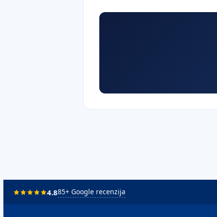
85
+ Google recenzija
4.8