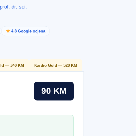
rof. dr. sci.
4.8 Google ocjena
old — 340 KM
Kardio Gold — 520 KM
90 KM